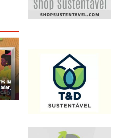
res na
eader,