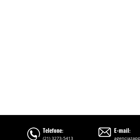
Telefone:
E-mail:
(21) 3273-5413
agenciazap