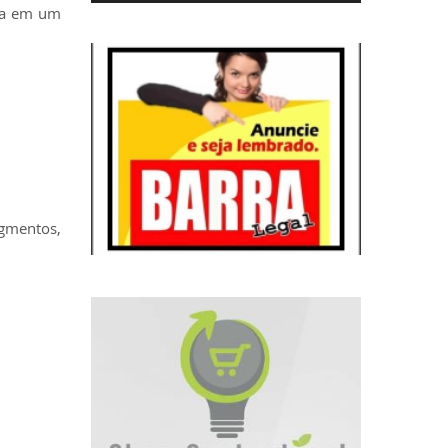
nça em um
egmentos,