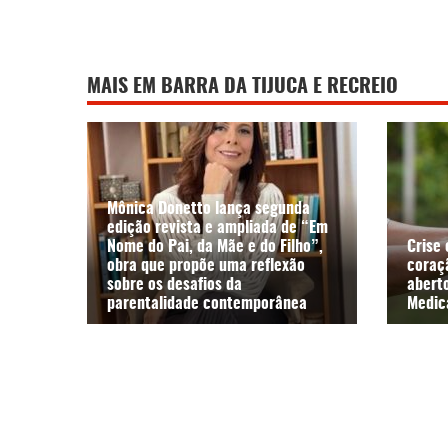
MAIS EM BARRA DA TIJUCA E RECREIO
Mônica Donetto lança segunda
edição revista e ampliada de “Em
Nome do Pai, da Mãe e do Filho”,
Crise 
obra que propõe uma reflexão
coraç
sobre os desafios da
aberto
parentalidade contemporânea
Medic