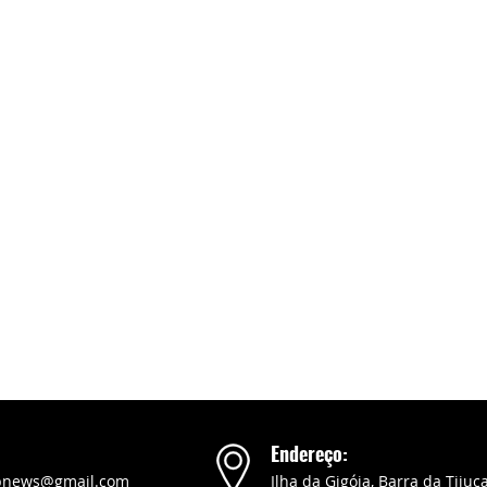
Endereço:
pnews@gmail.com
Ilha da Gigóia, Barra da Tijuca