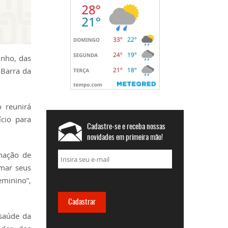
unho, das
 Barra da
o reunirá
ício para
Cadastre-se e receba nossas
novidades em primeira mão!
mação de
rmar seus
eminino”,
saúde da