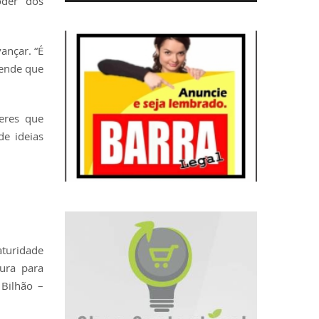
oder dos
ançar. “É
tende que
eres que
de ideias
turidade
tura para
 Bilhão –