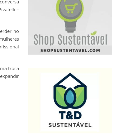
conversa
vatelli –
erder no
 mulheres
fissional
ma troca
 expandir