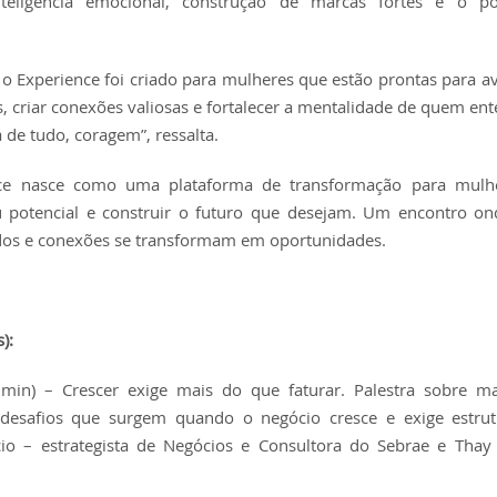
nteligência emocional, construção de marcas fortes e o p
 o Experience foi criado para mulheres que estão prontas para av
, criar conexões valiosas e fortalecer a mentalidade de quem en
de tudo, coragem”, ressalta.
ce nasce como uma plataforma de transformação para mulh
 potencial e construir o futuro que desejam. Um encontro on
ados e conexões se transformam em oportunidades.
):
) – Crescer exige mais do que faturar. Palestra sobre ma
s desafios que surgem quando o negócio cresce e exige estru
ucio – estrategista de Negócios e Consultora do Sebrae e Thay