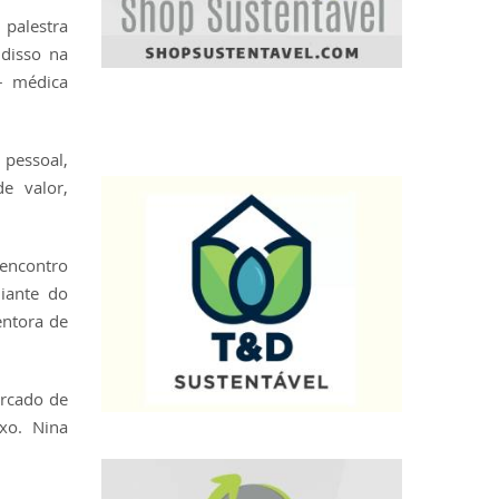
palestra
 disso na
– médica
pessoal,
e valor,
encontro
iante do
entora de
rcado de
xo. Nina