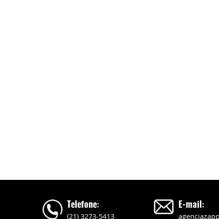
Telefone:
E-mail:
(21) 3273-5413
agenciazap