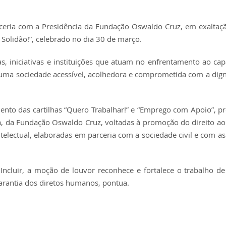
rceria com a Presidência da Fundação Oswaldo Cruz, em exaltaç
Solidão!”, celebrado no dia 30 de março.
as, iniciativas e instituições que atuam no enfrentamento ao cap
 uma sociedade acessível, acolhedora e comprometida com a dig
ento das cartilhas “Quero Trabalhar!” e “Emprego com Apoio”, p
a, da Fundação Oswaldo Cruz, voltadas à promoção do direito ao
ntelectual, elaboradas em parceria com a sociedade civil e com as
 Incluir, a moção de louvor reconhece e fortalece o trabalho de
a garantia dos diretos humanos, pontua.