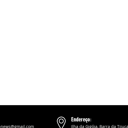
Endereço:
pnews@gmail.com
Ilha da Gigóia, Barra da Tijuca