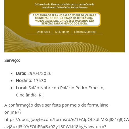
Serviço:
Data:
29/04/2026
Horário:
17h30
Local:
Salão Nobre do Palácio Pedro Ernesto,
Cinelândia, RJ.
A confirmação deve ser feita por meio de formulário
online 👇
https://docs.google.com/forms/d/e/1FAIpQLSdLMXuJIX1q8JCA
avj8uxJI3zYAFOhP6xBx0Zy13PWkKt8hg/viewform?