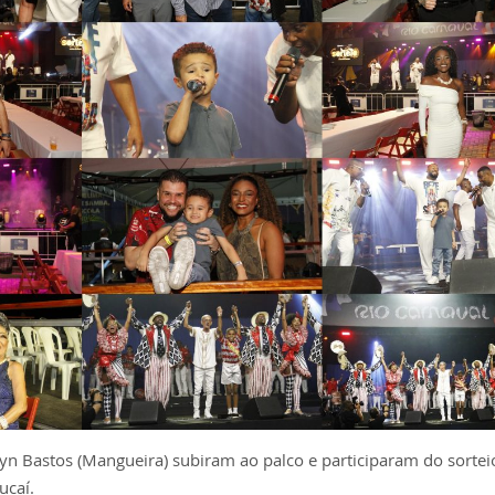
velyn Bastos (Mangueira) subiram ao palco e participaram do sortei
ucaí.