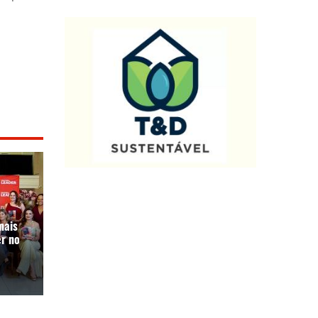
mais
r no
a