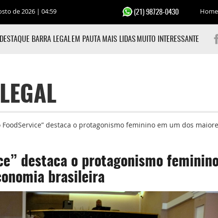
osto de 2026 | 04:59
Home
(21) 98728-0430
DESTAQUE BARRA LEGAL
EM PAUTA
MAIS LIDAS
MUITO INTERESSANTE
LEGAL
o FoodService” destaca o protagonismo feminino em um dos maiores
ice” destaca o protagonismo feminin
onomia brasileira