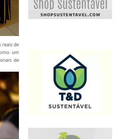
 reais de
 como um
ionais de