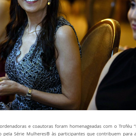
coordenadoras e coautoras foram homenageadas com o Troféu “
o pela Série Mulheres® às participantes que contribuem para 