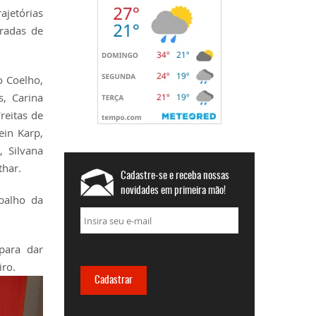
ajetórias
uradas de
o Coelho,
, Carina
reitas de
ein Karp,
, Silvana
thar.
Cadastre-se e receba nossas
novidades em primeira mão!
balho da
para dar
iro.