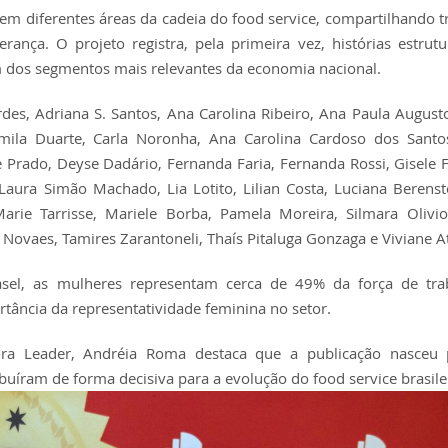
em diferentes áreas da cadeia do food service, compartilhando tr
rança. O projeto registra, pela primeira vez, histórias estrut
 dos segmentos mais relevantes da economia nacional.
des, Adriana S. Santos, Ana Carolina Ribeiro, Ana Paula August
ila Duarte, Carla Noronha, Ana Carolina Cardoso dos Santos
 Prado, Deyse Dadário, Fernanda Faria, Fernanda Rossi, Gisele F
 Laura Simão Machado, Lia Lotito, Lilian Costa, Luciana Berenst
Marie Tarrisse, Mariele Borba, Pamela Moreira, Silmara Olivio
Novaes, Tamires Zarantoneli, Thaís Pitaluga Gonzaga e Viviane A
el, as mulheres representam cerca de 49% da força de tra
rtância da representatividade feminina no setor.
ora Leader, Andréia Roma destaca que a publicação nasceu 
ribuíram de forma decisiva para a evolução do food service brasile