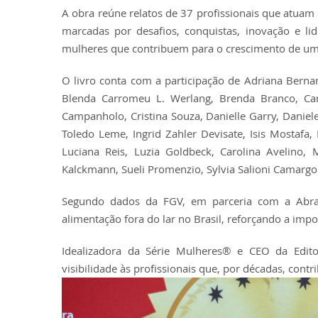
A obra reúne relatos de 37 profissionais que atuam 
marcadas por desafios, conquistas, inovação e lide
mulheres que contribuem para o crescimento de um
O livro conta com a participação de Adriana Bernar
Blenda Carromeu L. Werlang, Brenda Branco, Cam
Campanholo, Cristina Souza, Danielle Garry, Daniele
Toledo Leme, Ingrid Zahler Devisate, Isis Mostafa,
Luciana Reis, Luzia Goldbeck, Carolina Avelino, 
Kalckmann, Sueli Promenzio, Sylvia Salioni Camargo 
Segundo dados da FGV, em parceria com a Abras
alimentação fora do lar no Brasil, reforçando a impo
Idealizadora da Série Mulheres® e CEO da Edit
visibilidade às profissionais que, por décadas, cont