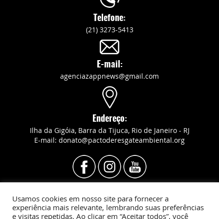
Telefone:
(21) 3273-5413
E-mail:
agenciazappnews@gmail.com
Endereço:
Ilha da Gigóia, Barra da Tijuca, Rio de Janeiro - RJ
E-mail: donato@pactoderesgateambiental.org
Usamos cookies em nosso site para fornecer a
Revista Barra Legal © Todos os direitos reservados
experiência mais relevante, lembrando suas preferências
e visitas repetidas. Ao clicar em “Aceitar todos”, você