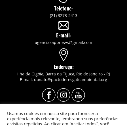
Telefone:
(21) 3273-5413
E-mail:
agenciazappnews@gmail.com
Endereço:
Ilha da Gigóia, Barra da Tijuca, Rio de Janeiro - RJ
E-mail: donato@pactoderesgateambiental.org
Usamos cookies em nosso site para fornecer a
Revista Barra Legal © Todos os direitos reservados
experiência mais relevante, lembrando suas preferências
e visitas repetidas. Ao clicar em “Aceitar todos”, você