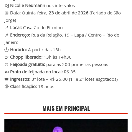
DJ Nicolle Neumann
nos intervalos
📅
Data:
Quinta-feira,
23 de abril de 2026
(Feriado de São
Jorge)
📍
Local:
Casarão do Firmino
📌
Endereço:
Rua da Relação, 19 – Lapa / Centro – Rio de
Janeiro
🕐
Horário:
A partir das 13h
🍺
Chopp liberado:
13h às 14h30
🍲
Feijoada gratuita:
para as 200 primeiras pessoas
🍛
Prato de feijoada no local:
R$ 35
🎟️
Ingressos:
3º lote – R$ 25,00 (1º e 2º lotes esgotados)
🔞
Classificação:
18 anos
MAIS EM PRINCIPAL