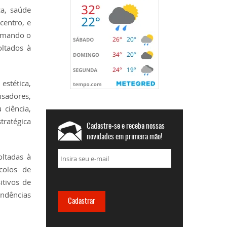
a, saúde
centro, e
irmando o
oltados à
stética,
isadores,
 ciência,
tratégica
Cadastre-se e receba nossas
novidades em primeira mão!
oltadas à
ocolos de
itivos de
endências