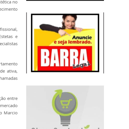
tética no
lecimento
issional,
stetas e
ialistas
rtamento
de ativa,
 chamadas
ção entre
o mercado
co Marcio