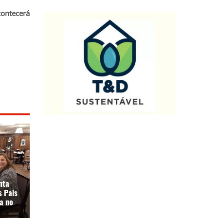
contecerá
nta
s Pais
a no