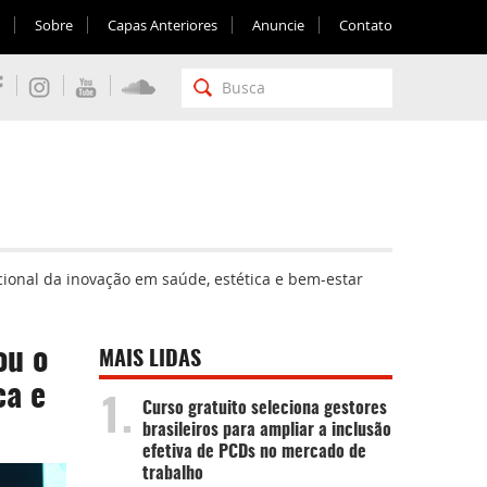
Sobre
Capas Anteriores
Anuncie
Contato
nacional da inovação em saúde, estética e bem-estar
ou o
MAIS LIDAS
ca e
1.
Curso gratuito seleciona gestores
brasileiros para ampliar a inclusão
efetiva de PCDs no mercado de
trabalho