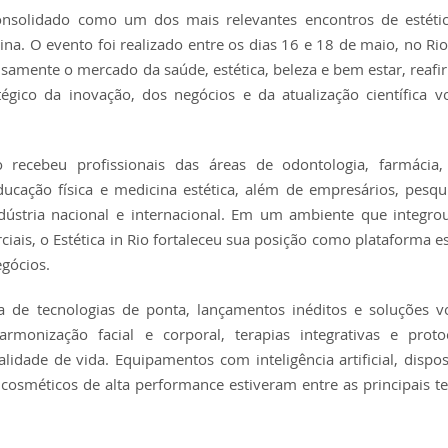
onsolidado como um dos mais relevantes encontros de estétic
ina. O evento foi realizado entre os dias 16 e 18 de maio, no Rio
samente o mercado da saúde, estética, beleza e bem estar, reaf
gico da inovação, dos negócios e da atualização científica v
recebeu profissionais das áreas de odontologia, farmácia, e
ducação física e medicina estética, além de empresários, pesqu
ndústria nacional e internacional. Em um ambiente que integrou
iais, o Estética in Rio fortaleceu sua posição como plataforma es
gócios.
 de tecnologias de ponta, lançamentos inéditos e soluções v
armonização facial e corporal, terapias integrativas e prot
idade de vida. Equipamentos com inteligência artificial, dispos
cosméticos de alta performance estiveram entre as principais t