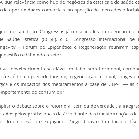
u sua relevância como hub de negócios da estética e da saúde es
o de oportunidades comerciais, prospecção de mercados e forta
ues desta edição. Congressos já consolidados no calendário prof
e Saúde Estética (CCISE), o 6º Congresso Internacional de E
ngevity – Fórum de Epigenética e Regeneração reuniram espec
ue estão redefinindo o setor.
ativa, envelhecimento saudável, metabolismo hormonal, compo
cada à saúde, empreendedorismo, regeneração tecidual, longevida
ológica e os impactos dos medicamentos à base de GLP-1 — as
 comportamento do consumidor.
liar o debate sobre o retorno à “comida de verdade”, a integra
entados pelos profissionais da área diante das transformações d
as do empresário e ex-jogador Diego Ribas e do educador físi