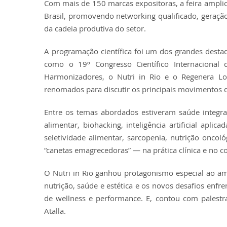
Com mais de 150 marcas expositoras, a feira amplio
Brasil, promovendo networking qualificado, geraçã
da cadeia produtiva do setor.
A programação científica foi um dos grandes destaq
como o 19º Congresso Científico Internacional d
Harmonizadores, o Nutri in Rio e o Regenera Lo
renomados para discutir os principais movimentos q
Entre os temas abordados estiveram saúde integr
alimentar, biohacking, inteligência artificial apli
seletividade alimentar, sarcopenia, nutrição onc
“canetas emagrecedoras” — na prática clínica e no
O Nutri in Rio ganhou protagonismo especial ao amp
nutrição, saúde e estética e os novos desafios enfr
de wellness e performance. E, contou com palestr
Atalla.