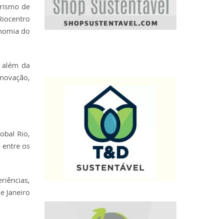
urismo de
Riocentro
onomia do
, além da
inovação,
obal Rio,
 entre os
riências,
e Janeiro