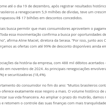
me até o dia 19 de dezembro, após registrar resultados históri
asileiros a renegociarem 5,9 milhões de dívidas, teve um cresci
trapassou R$ 17 bilhões em descontos concedidos.
ciais busca permitir que mais consumidores aproveitem o pagam
s. “Toda essa movimentação confirma a busca por oportunidades d
”, afirma Aline Maciel, diretora da Serasa. “Por isso, junto aos C
orçamos as ofertas com até 99% de desconto disponíveis ainda e
ociações da história da empresa, com 488 mil débitos acertados
rado em novembro de 2024. As principais renegociações envolve
) e securitizadoras (18,4%).
ortamento do consumidor no fim do ano: “Muitos brasileiros co
o oferece exatamente esse respiro a mais. O volume histórico de
zar sua vida financeira. Ao ampliar o prazo do mutirão, damos 
 e retomem o controle das suas finanças com mais tranquilidade