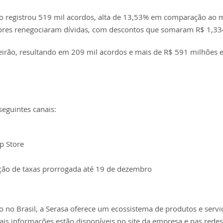
iro registrou 519 mil acordos, alta de 13,53% em comparação ao
ores renegociaram dívidas, com descontos que somaram R$ 1,334
Feirão, resultando em 209 mil acordos e mais de R$ 591 milhões
eguintes canais:
p Store
nção de taxas prorrogada até 19 de dezembro
 no Brasil, a Serasa oferece um ecossistema de produtos e servi
ais informações estão disponíveis no site da empresa e nas redes