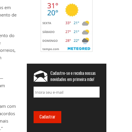
cos em
mento de
ento do
e
orreios,
m
Cadastre-se e receba nossas
 —
novidades em primeira mão!
ram
ntam com
 acordos
mais
.”