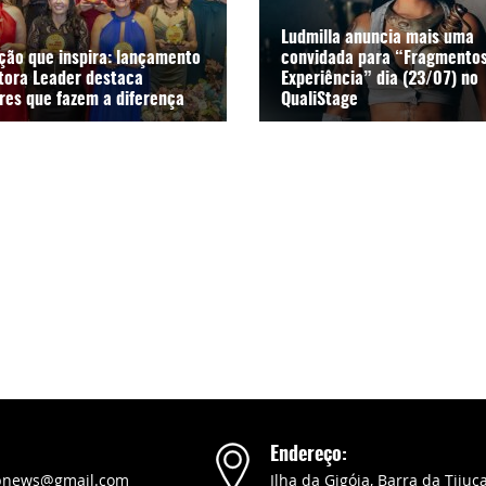
Ludmilla anuncia mais uma
ção que inspira: lançamento
convidada para “Fragmentos
itora Leader destaca
Experiência” dia (23/07) no
res que fazem a diferença
QualiStage
Endereço:
pnews@gmail.com
Ilha da Gigóia, Barra da Tijuca