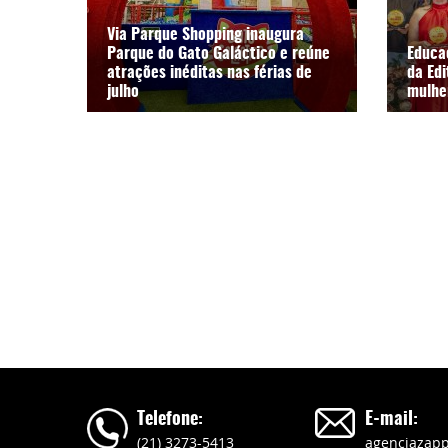
Via Parque Shopping inaugura
Parque do Gato Galáctico e reúne
Educa
atrações inéditas nas férias de
da Ed
julho
mulhe
Telefone:
E-mail:
(21) 3273-5413
agenciazap