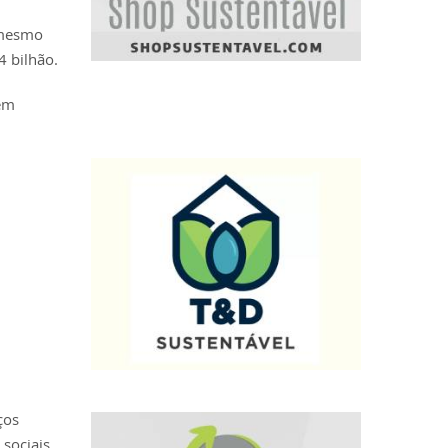
 mesmo
 bilhão.
 em
ços
 sociais