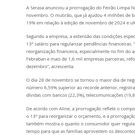
A Serasa anunciou a prorrogação do Feirão Limpa No
novembro. O mutirão, que já ajudou 4 milhões de br
19% em relação à edição de novembro de 2024 e ul
Segundo a empresa, a extensão das condições espe
13º salário para regularizar pendências financeira
reorganização financeira, especialmente no fim do ano
Febraban e mais de 1,6 mil empresas parceiras, ref
dezembro”, acrescenta.
O dia 28 de novembro se tornou o maior dia de neg
número 6,59% superior ao recorde anterior, regist
dívidas com bancos (22,3%), telecomunicações (19,8%
De acordo com Aline, a prorrogação reflete o comp
o 13º para reorganizar o orçamento, e a prorrogaçã
também mostra o quanto o consumidor quer regulari
tempo para que as famílias aproveitem os descontos