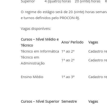
Superior
4 (quatro) horas
20 (vinte) horas
R
O regime do estágio será de 20 (vinte) horas sema
e turnos definidos pelo PROCON-RJ.
Vagas disponíveis:
Cursos – Nível Médio e
Ano/ Período
Vagas
Técnico
Técnico em Informática
1º ao 2º
Cadastro r
Técnico em
1º ao 2º
Cadastro r
Administração
Ensino Médio
1º ao 3º
Cadastro r
Cursos – Nível Superior
Semestre
Vagas