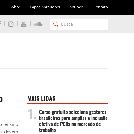
Sobre
Capas Anteriores
Anuncie
Contato
o
MAIS LIDAS
1.
Curso gratuito seleciona gestores
brasileiros para ampliar a inclusão
o ensino
efetiva de PCDs no mercado de
trabalho
ões devem