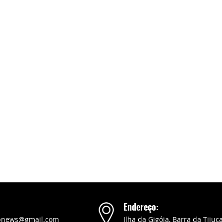
Endereço:
pnews@gmail.com
Ilha da Gigóia, Barra da Tijuca