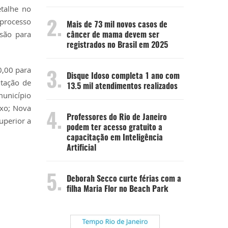
etalhe
no
 processo
2.
Mais de 73 mil novos casos de
são para
câncer de mama devem ser
registrados no Brasil em 2025
0,00 para
3.
Disque Idoso completa 1 ano com
ntação de
13.5 mil atendimentos realizados
município
oxo; Nova
4.
Professores do Rio de Janeiro
uperior a
podem ter acesso gratuito a
capacitação em Inteligência
Artificial
5.
Deborah Secco curte férias com a
filha Maria Flor no Beach Park