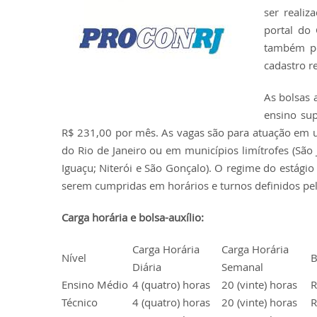
ser realiz
portal do 
também po
cadastro r
As bolsas 
ensino sup
R$ 231,00 por mês. As vagas são para atuação em un
do Rio de Janeiro ou em municípios limítrofes (São 
Iguaçu; Niterói e São Gonçalo). O regime do estágio
serem cumpridas em horários e turnos definidos pel
Carga horária e bolsa-auxílio:
Carga Horária
Carga Horária
Nível
B
Diária
Semanal
Ensino Médio
4 (quatro) horas
20 (vinte) horas
R
Técnico
4 (quatro) horas
20 (vinte) horas
R