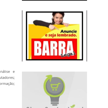
nálise e
tadores;
formação;