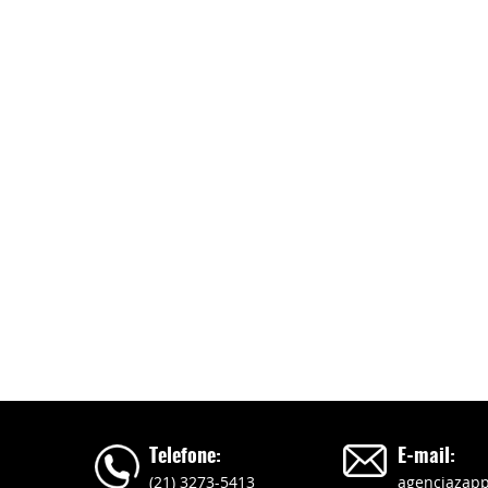
Telefone:
E-mail:
(21) 3273-5413
agenciazap