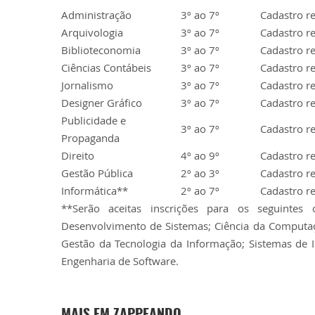
Administração
3º ao 7º
Cadastro r
Arquivologia
3º ao 7º
Cadastro r
Biblioteconomia
3º ao 7º
Cadastro r
Ciências Contábeis
3º ao 7º
Cadastro r
Jornalismo
3º ao 7º
Cadastro r
Designer Gráfico
3º ao 7º
Cadastro r
Publicidade e
3º ao 7º
Cadastro r
Propaganda
Direito
4º ao 9º
Cadastro r
Gestão Pública
2º ao 3º
Cadastro r
Informática**
2º ao 7º
Cadastro r
**Serão aceitas inscrições para os seguintes 
Desenvolvimento de Sistemas; Ciência da Computa
Gestão da Tecnologia da Informação; Sistemas de 
Engenharia de Software.