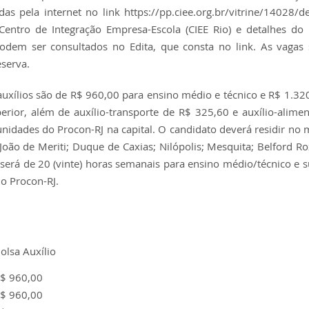
adas pela internet no link
https://pp.ciee.org.br/
vitrine/14028/d
Centro de Integração Empresa-Escola (CIEE Rio) e detalhes do
dem ser consultados no Edita, que consta no link. As vagas 
eserva.
auxílios são de R$ 960,00 para ensino médio e técnico e R$ 1.32
erior, além de auxílio-transporte de R$ 325,60 e auxílio-alime
idades do Procon-RJ na capital. O candidato deverá residir no 
João de Meriti; Duque de Caxias; Nilópolis; Mesquita; Belford R
 será de 20 (vinte) horas semanais para ensino médio/técnico e s
o Procon-RJ.
olsa Auxílio
$ 960,00
$ 960,00