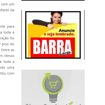
u” com um
fantil da
nte para
ra toda a
ração foi
º piso do
 Entre as
om ritmos
ue toda a
ando uma
tilo, com