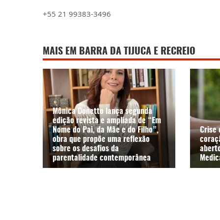
+55 21 99383-3496
MAIS EM BARRA DA TIJUCA E RECREIO
Mônica Donetto lança segunda
edição revista e ampliada de “Em
Nome do Pai, da Mãe e do Filho”,
Crise 
obra que propõe uma reflexão
coraç
sobre os desafios da
aberto
parentalidade contemporânea
Medic