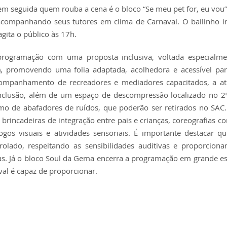
 em seguida quem rouba a cena é o bloco “Se meu pet for, eu vo
s acompanhando seus tutores em clima de Carnaval. O bailinho in
gita o público às 17h.
 programação com uma proposta inclusiva, voltada especialme
), promovendo uma folia adaptada, acolhedora e acessível pa
acompanhamento de recreadores e mediadores capacitados, a at
 inclusão, além de um espaço de descompressão localizado no 2
mo de abafadores de ruídos, que poderão ser retirados no SAC.
, brincadeiras de integração entre pais e crianças, coreografias c
ogos visuais e atividades sensoriais. É importante destacar q
ado, respeitando as sensibilidades auditivas e proporcion
nças. Já o bloco Soul da Gema encerra a programação em grande es
val é capaz de proporcionar.