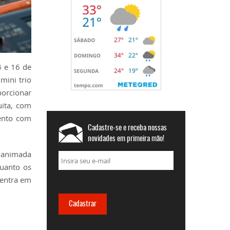
4 e 16 de
mini trio
orcionar
uita, com
mento com
Cadastre-se e receba nossas
novidades em primeira mão!
 animada
quanto os
 entra em