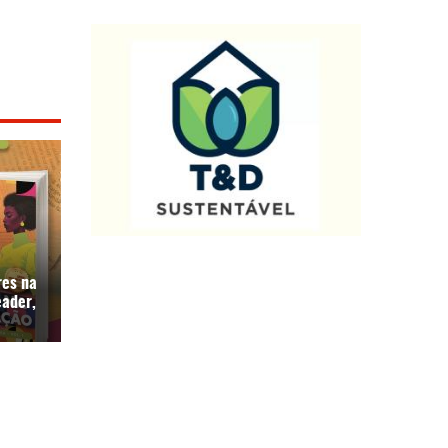
res na
eader,